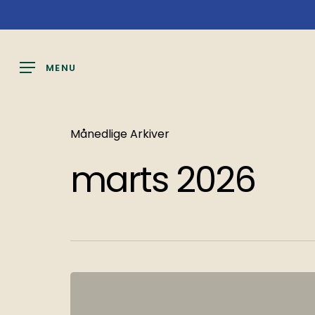
Spring
Menu
til
hovedindhold
MENU
Månedlige Arkiver
marts 2026